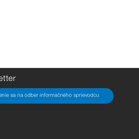
tter
senie sa na odber informačného sprievodcu