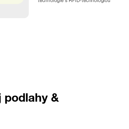
technológie s RFID‑technológiou
j podlahy &