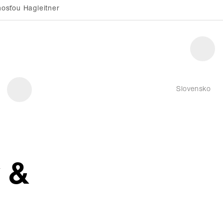
osťou Hagleitner
Slovensko
 &