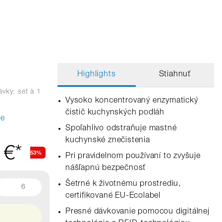
Highlights
Stiahnuť
vky: set
à 1
Vysoko koncentrovaný enzymatický
čistič kuchynských podláh
te
Spoľahlivo odstraňuje mastné
kuchynské znečistenia
 €*
53%
Pri pravidelnom používaní to zvyšuje
nášľapnú bezpečnosť
Šetrné k životnému prostrediu,
6
certifikované EU‑Ecolabel
Presné dávkovanie pomocou digitálnej