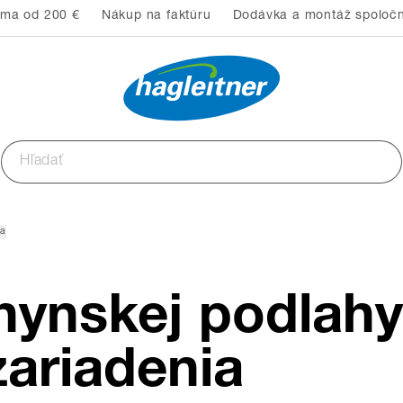
rma od 200 €
Nákup na faktúru
Dodávka a montáž spoločn
ia
chynskej podlahy
ariadenia