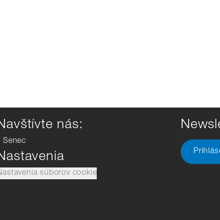
Navštívte nás:
Newsle
v Senec
Prihlá
Nastavenia
Nastavenia súborov cookie