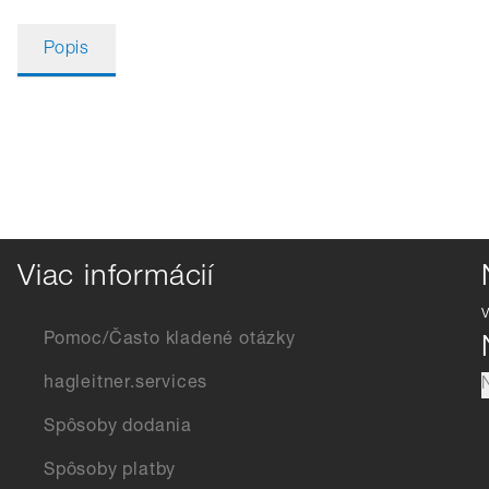
Popis
Viac informácií
Pomoc/Často kladené otázky
hagleitner.services
Spôsoby dodania
Spôsoby platby