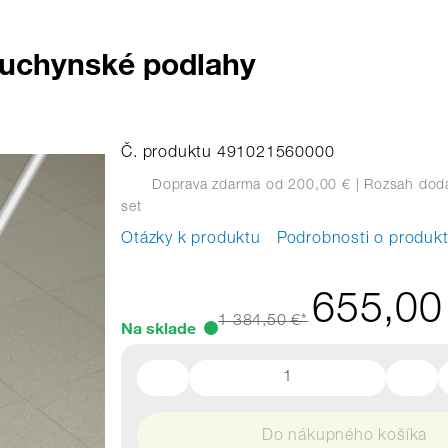
kuchynské podlahy
Č. produktu 491021560000
Doprava zdarma od 200,00 €
| Rozsah dodá
set
Otázky k produktu
Podrobnosti o produk
655,00
1 384,50 €*
Na sklade
Do nákupného košíka