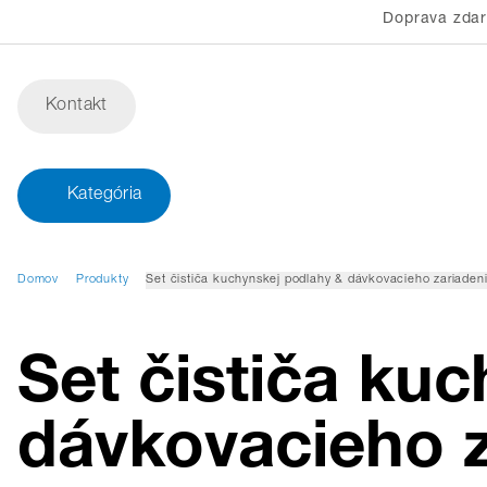
Doprava zda
Kontakt
Kategória
Domov
Produkty
Set čističa kuchynskej podlahy & dávkovacieho zariaden
Set čističa ku
dávkovacieho z