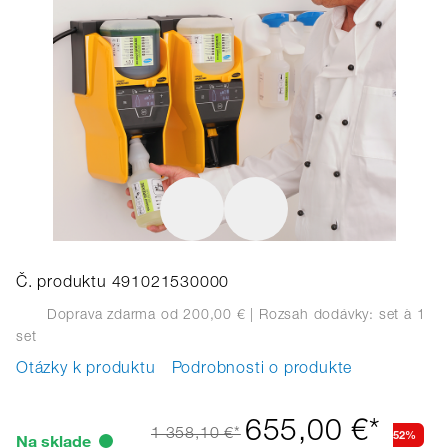
Č. produktu 491021530000
Doprava zdarma od 200,00 €
| Rozsah dodávky: set
à 1
set
Otázky k produktu
Podrobnosti o produkte
655,00 €*
52%
1 358,10 €*
Na sklade