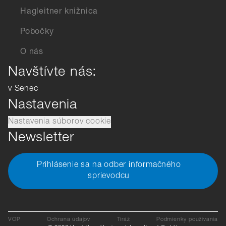
Hagleitner knižnica
Pobočky
O nás
Navštívte nás:
v Senec
Nastavenia
Nastavenia súborov cookie
Newsletter
Prihlásenie sa na odber informačného
sprievodcu
VOP
Ochrana údajov
Tiráž
Podmienky používania