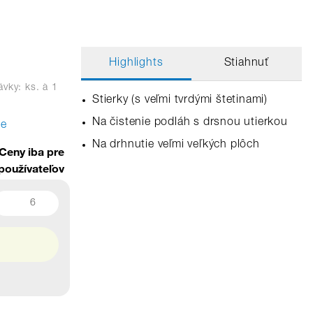
Highlights
Stiahnuť
vky: ks.
à 1
Stierky (s veľmi tvrdými štetinami)
Na čistenie podláh s drsnou utierkou
te
Na drhnutie veľmi veľkých plôch
Ceny iba pre
používateľov
6