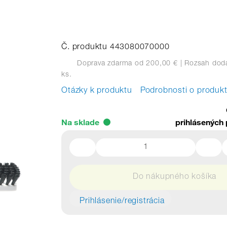
Č. produktu 443080070000
Doprava zdarma od 200,00 €
| Rozsah dodá
ks.
Otázky k produktu
Podrobnosti o produk
Na sklade
prihlásených 
Do nákupného košíka
Prihlásenie/registrácia