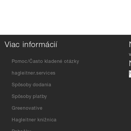
Viac informácií
Pomoc/Často kladené otázky
hagleitner.services
Spôsoby dodania
Spôsoby platby
Greenovative
Hagleitner knižnica