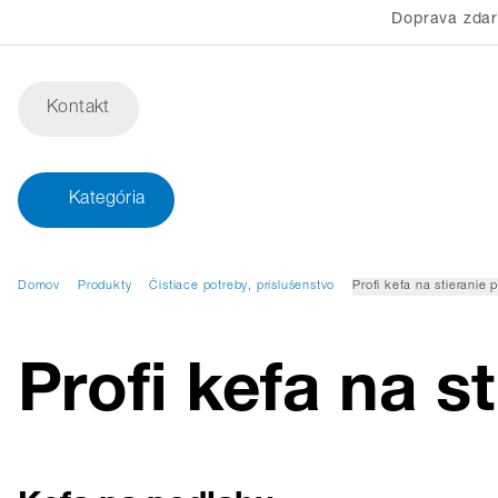
Doprava zda
Kontakt
Kategória
Domov
Produkty
Čistiace potreby, príslušenstvo
Profi kefa na stieranie 
Profi kefa na s