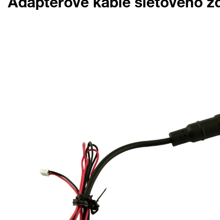
Adaptérové káble sieťového z