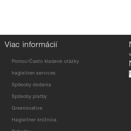
Viac informácií
Pomoc/Často kladené otázky
hagleitner.services
Spôsoby dodania
Spôsoby platby
Greenovative
Hagleitner knižnica