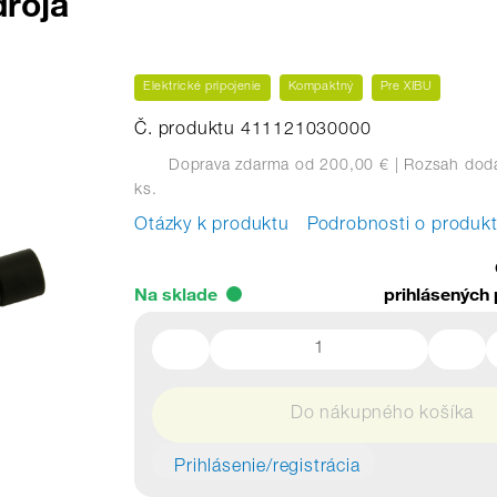
droja
Elektrické pripojenie
Kompaktný
Pre XIBU
Č. produktu 411121030000
Doprava zdarma od 200,00 €
| Rozsah dodá
ks.
Otázky k produktu
Podrobnosti o produk
Na sklade
prihlásených 
Do nákupného košíka
Prihlásenie/registrácia