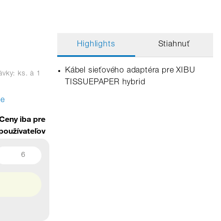
Highlights
Stiahnuť
Kábel sieťového adaptéra pre XIBU
vky: ks.
à 1
TISSUEPAPER hybrid
te
Ceny iba pre
používateľov
6