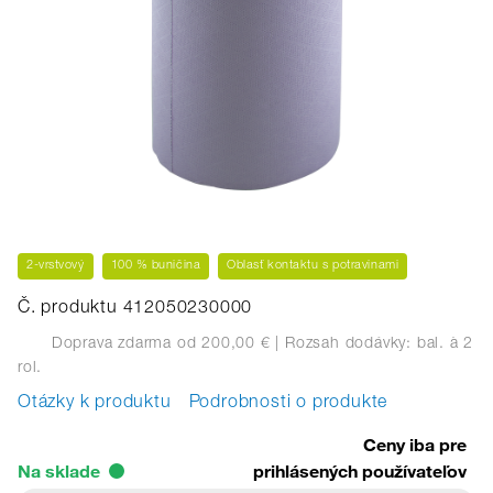
2-vrstvový
100 % buničina
Oblasť kontaktu s potravinami
Č. produktu 412050230000
Doprava zdarma od 200,00 €
| Rozsah dodávky: bal.
à 2
rol.
Otázky k produktu
Podrobnosti o produkte
Ceny iba pre
Na sklade
prihlásených používateľov