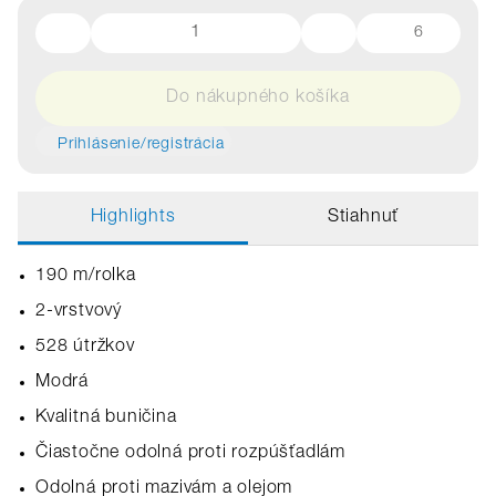
6
Do nákupného košíka
Prihlásenie/registrácia
Highlights
Stiahnuť
190 m/rolka
2-vrstvový
528 útržkov
Modrá
Kvalitná buničina
Čiastočne odolná proti rozpúšťadlám
Odolná proti mazivám a olejom