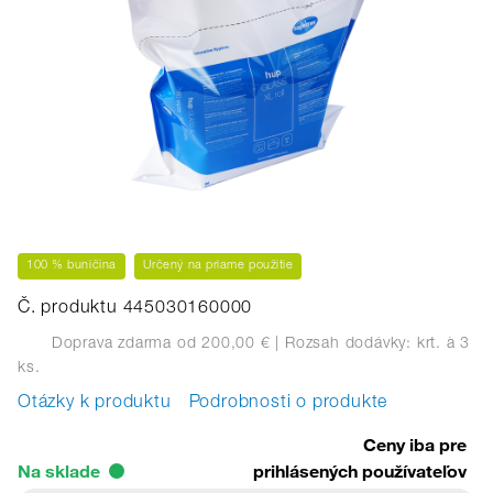
100 % buničina
Určený na priame použitie
Č. produktu 445030160000
Doprava zdarma od 200,00 €
| Rozsah dodávky: krt.
à 3
ks.
Otázky k produktu
Podrobnosti o produkte
Ceny iba pre
Na sklade
prihlásených používateľov