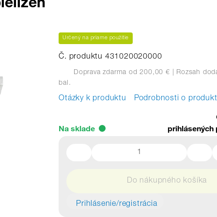
ielizeň
Určený na priame použitie
Č. produktu 431020020000
Doprava zdarma od 200,00 €
| Rozsah dodá
bal.
Otázky k produktu
Podrobnosti o produk
Na sklade
prihlásených 
Do nákupného košíka
Prihlásenie/registrácia