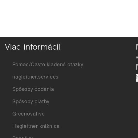
Viac informácií
Pomoc/Často kladené otázky
hagleitner.services
Spôsoby dodania
Spôsoby platby
Greenovative
Hagleitner knižnica