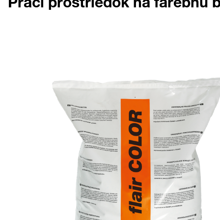
Prací prostriedok na farebnú b