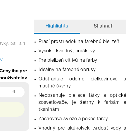
Highlights
Stiahnuť
Prací prostriedok na farebnú bielizeň
vky: bal.
à 1
Vysoko kvalitný, práškový
te
Pre bielizeň citlivú na farby
Ceny iba pre
Ideálny na farebné obrusy
používateľov
Odstraňuje odolné bielkovinové a
mastné škvrny
6
Neobsahuje bieliace látky a optické
zosvetľovače, je šetrný k farbám a
tkaninám
Zachováva svieže a pekné farby
Vhodný pre akúkoľvek tvrdosť vody a