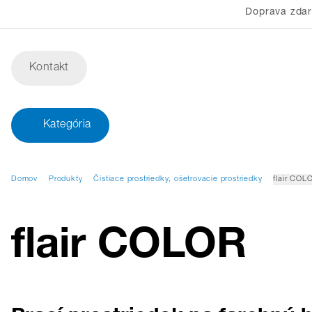
Doprava zda
Kontakt
Kategória
Domov
Produkty
Čistiace prostriedky, ošetrovacie prostriedky
flair COL
flair COLOR