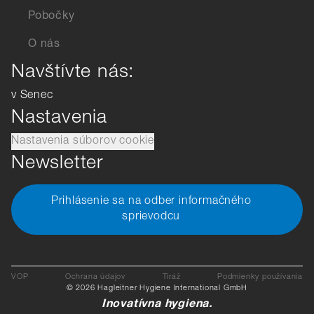
Pobočky
O nás
Navštívte nás:
v Senec
Nastavenia
Nastavenia súborov cookie
Newsletter
Prihlásenie sa na odber informačného
sprievodcu
VOP
Ochrana údajov
Tiráž
Podmienky používania
© 2026 Hagleitner Hygiene International GmbH
Inovatívna hygiena.