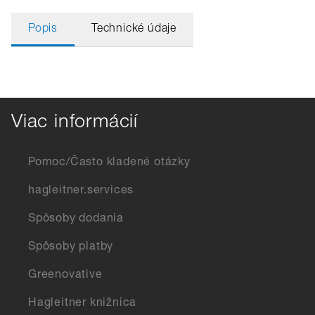
Popis
Technické údaje
Viac informácií
Pomoc/Často kladené otázky
hagleitner.services
Spôsoby dodania
Spôsoby platby
Greenovative
Hagleitner knižnica