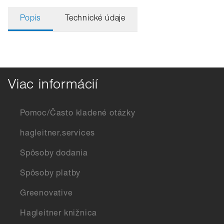
Popis
Technické údaje
Viac informácií
Pomoc/Často kladené otázky
hagleitner.services
Spôsoby dodania
Spôsoby platby
Greenovative
Hagleitner knižnica