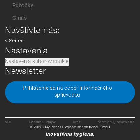
Pobočky
O nás
Navštívte nás:
v Senec
Nastavenia
Nastavenia súborov cookie
Newsletter
Prihlásenie sa na odber informačného
sprievodcu
VOP
Ochrana údajov
Tiráž
Podmienky používania
© 2026 Hagleitner Hygiene International GmbH
Inovatívna hygiena.