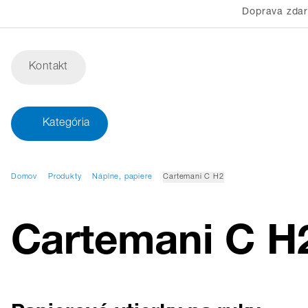
Doprava zda
Kontakt
Kategória
Domov
Produkty
Náplne, papiere
Cartemani C H2
Cartemani C H