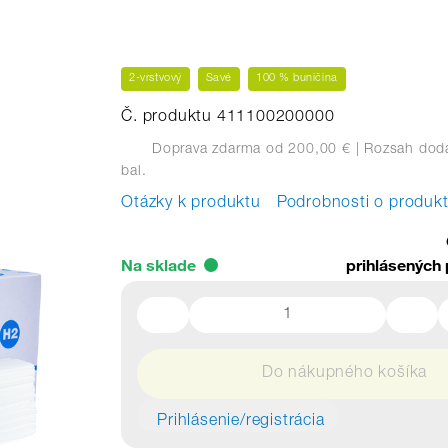
2-vrstvový
Savé
100 % buničina
Č. produktu 411100200000
Doprava zdarma od 200,00 €
| Rozsah dodá
bal.
Otázky k produktu
Podrobnosti o produk
Na sklade
prihlásených 
Do nákupného košíka
Prihlásenie/registrácia