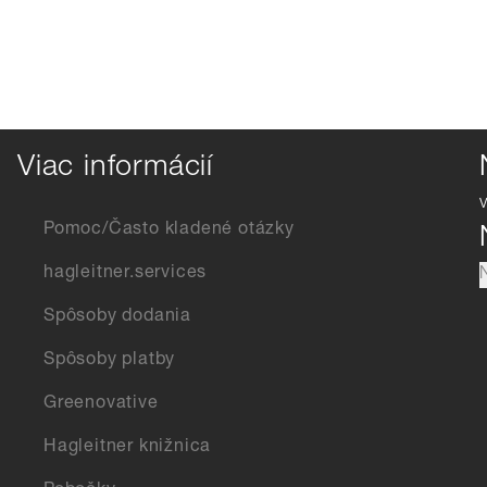
Viac informácií
Pomoc/Často kladené otázky
hagleitner.services
Spôsoby dodania
Spôsoby platby
Greenovative
Hagleitner knižnica