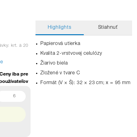
Highlights
Stiahnuť
Papierová utierka
vky: krt.
à 20
Kvalita 2-vrstvovej celulózy
te
Žiarivo biela
Ceny iba pre
Zložené v tvare C
používateľov
Formát (V × Š): 32 × 23 cm; x = 95 mm
6