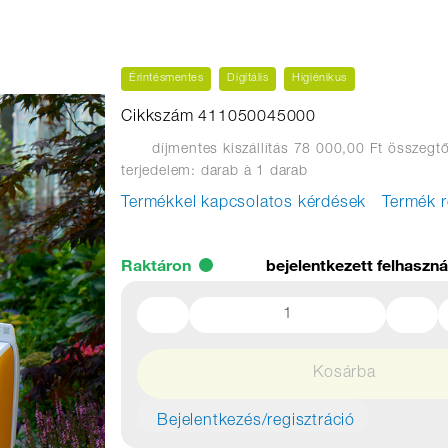
Érintésmentes
Digitális
Higiénikus
Cikkszám 411050045000
díjmentes kiszállítás 78 000,00 Ft összegtő
terjedelem: darab
à 1 darab
Termékkel kapcsolatos kérdések
Termék r
Raktáron
bejelentkezett felhaszn
Kosárba
Bejelentkezés/regisztráció