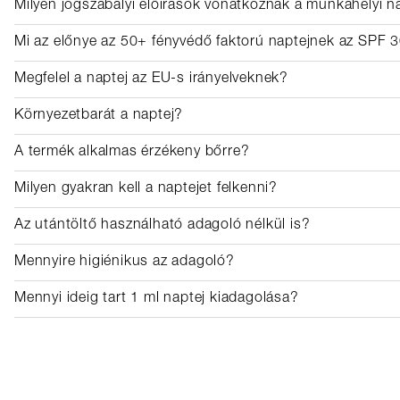
Milyen jogszabályi előírások vonatkoznak a munkahelyi 
Mi az előnye az 50+ fényvédő faktorú naptejnek az SPF 
Megfelel a naptej az EU-s irányelveknek?
Környezetbarát a naptej?
A termék alkalmas érzékeny bőrre?
Milyen gyakran kell a naptejet felkenni?
Az utántöltő használható adagoló nélkül is?
Mennyire higiénikus az adagoló?
Mennyi ideig tart 1 ml naptej kiadagolása?