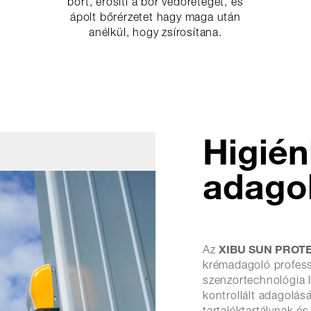
bőrt, erősíti a bőr védőrétegét, és
ápolt bőrérzetet hagy maga után
anélkül, hogy zsírosítana.
Higién
adago
XIBU SUN PROTE
Az
krémadagoló professz
szenzortechnológia 
kontrollált adagolásá