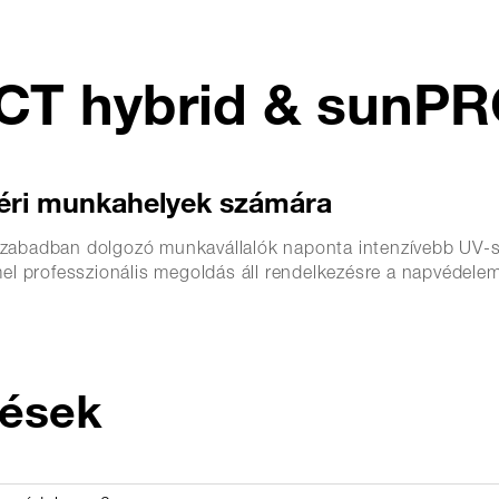
T hybrid & sunP
téri munkahelyek számára
zabadban dolgozó munkavállalók naponta intenzívebb UV-
ofesszionális megoldás áll rendelkezésre a napvédelem bi
dések