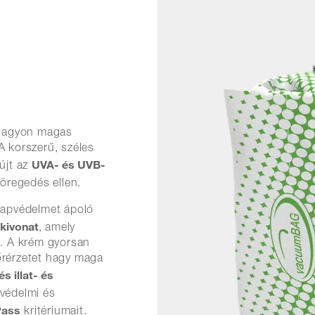
 nagyon magas
A korszerű, széles
UVA- és UVB-
újt az
röregedés ellen.
 napvédelmet ápoló
-kivonat
, amely
t. A krém gyorsan
őrérzetet hagy maga
és illat- és
tvédelmi és
Pass
kritériumait.