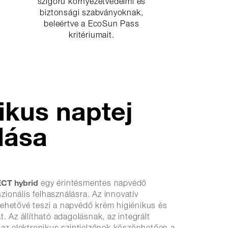
szigorú környezetvédelmi és
biztonsági szabványoknak,
beleértve a EcoSun Pass
kritériumait.
ikus naptej
lása
CT hybrid
egy érintésmentes napvédő
ionális felhasználásra. Az innovatív
lehetővé teszi a napvédő krém higiénikus és
t. Az állítható adagolásnak, az integrált