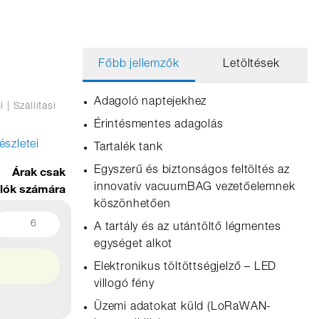
Főbb jellemzők
Letöltések
Adagoló naptejekhez
l
| Szállítási
Érintésmentes adagolás
észletei
Tartalék tank
Árak csak
Egyszerű és biztonságos feltöltés az
álók számára
innovatív vacuumBAG vezetőelemnek
köszönhetően
6
A tartály és az utántöltő légmentes
egységet alkot
Elektronikus töltöttségjelző – LED
villogó fény
Üzemi adatokat küld (LoRaWAN-