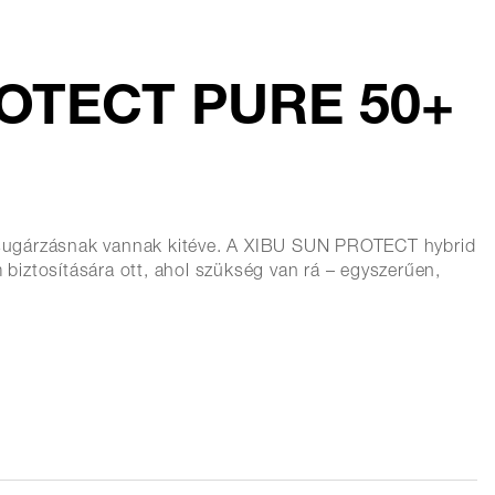
ROTECT PURE 50+
sugárzásnak vannak kitéve. A XIBU SUN PROTECT hybrid
ztosítására ott, ahol szükség van rá – egyszerűen,