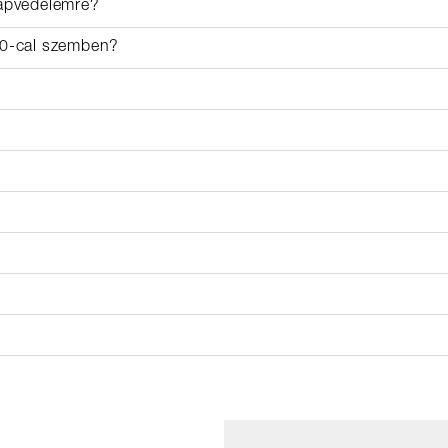
napvédelemre?
30-cal szemben?