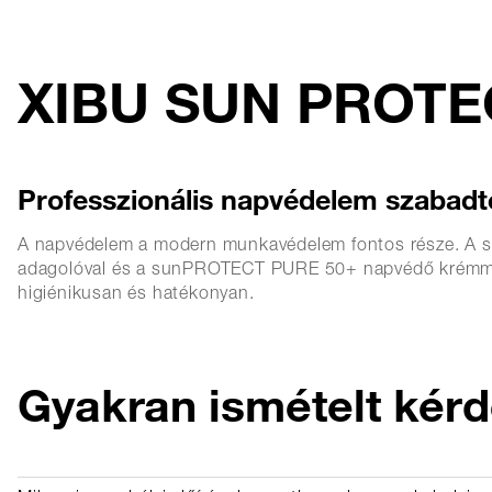
XIBU SUN PROTEC
Professzionális napvédelem szabad
A napvédelem a modern munkavédelem fontos része. A s
adagolóval és a sunPROTECT PURE 50+ napvédő krémmel pr
higiénikusan és hatékonyan.
Gyakran ismételt kér