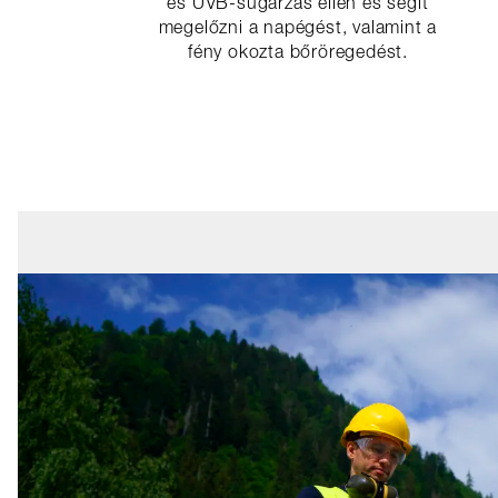
és UVB-sugárzás ellen és segít
megelőzni a napégést, valamint a
fény okozta bőröregedést.