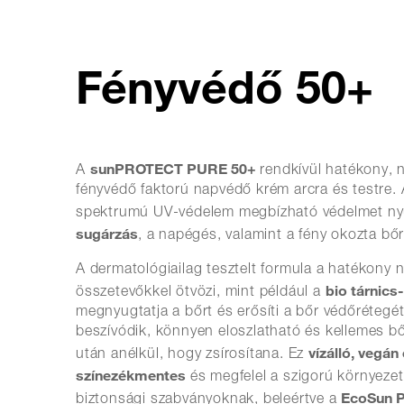
Fényvédő 50+
sunPROTECT PURE 50+
A
rendkívül hatékony,
fényvédő faktorú napvédő krém arcra és testre. 
spektrumú UV-védelem megbízható védelmet ny
sugárzás
, a napégés, valamint a fény okozta bő
A dermatológiailag tesztelt formula a hatékony
bio tárnics
összetevőkkel ötvözi, mint például a
megnyugtatja a bőrt és erősíti a bőr védőrétegé
beszívódik, könnyen eloszlatható és kellemes b
vízálló, vegán 
után anélkül, hogy zsírosítana. Ez
színezékmentes
és megfelel a szigorú környeze
EcoSun 
biztonsági szabványoknak, beleértve a