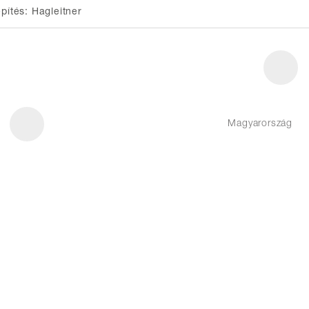
epítés: Hagleitner
Magyarország