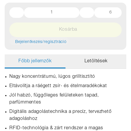
6
Kosárba
Bejelentkezés/regisztráció
Főbb jellemzők
Letöltések
Nagy koncentrátumú, lúgos grilltisztító
Eltávolítja a ráégett zsír- és ételmaradékokat
Jól habzó, függőleges felületeken tapad,
parfümmentes
Digitális adagolástechnika a precíz, tervezhető
adagoláshoz
RFID‑technológia & zárt rendszer a magas