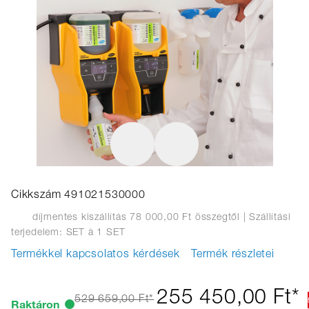
Cikkszám 491021530000
díjmentes kiszállítás 78 000,00 Ft összegtől
| Szállítási
terjedelem: SET
à 1 SET
Termékkel kapcsolatos kérdések
Termék részletei
255 450,00 Ft*
529 659,00 Ft*
Raktáron