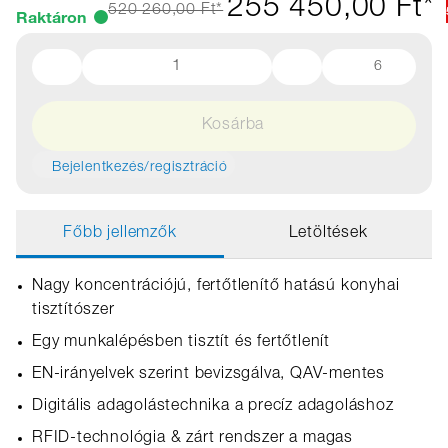
255 450,00 Ft*
520 260,00 Ft*
Raktáron
6
Kosárba
Bejelentkezés/regisztráció
Főbb jellemzők
Letöltések
Nagy koncentrációjú, fertőtlenítő hatású konyhai
tisztítószer
Egy munkalépésben tisztít és fertőtlenít
EN‑irányelvek szerint bevizsgálva, QAV-mentes
Digitális adagolástechnika a precíz adagoláshoz
RFID‑technológia & zárt rendszer a magas