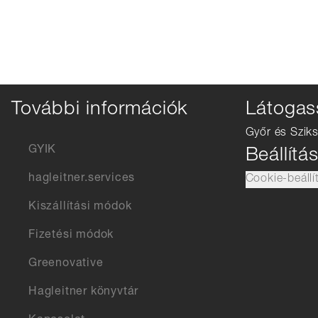
További információk
Látogas
Győr és Sziks
GYIK
Beállítá
hagleitner.services
Cookie-beállí
Kiszállítási módok
Fizetési módok
Greenovative
Hagleitner könyvtár