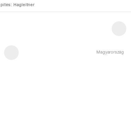
epítés: Hagleitner
Magyarország