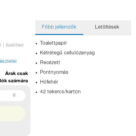
Főbb jellemzők
Letöltések
Toalettpapír
l
| Szállítási
Kétrétegű cellulózanyag
észletei
Recézett
Árak csak
Pontnyomás
álók számára
Hófehér
42 tekercs/karton
6