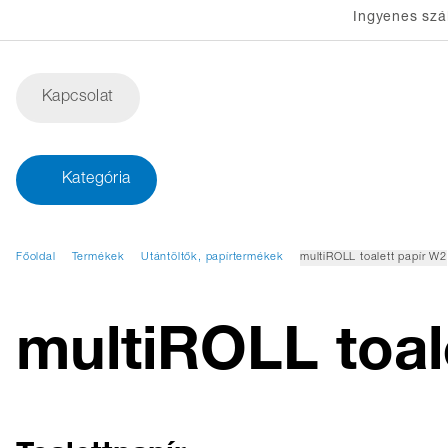
Ingyenes szál
Kapcsolat
Kategória
Főoldal
Termékek
Utántöltők, papírtermékek
multiROLL toalett papír W2
multiROLL toal