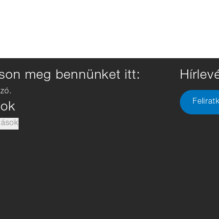
son meg bennünket itt:
Hírlevé
zó.
Felirat
sok
tások