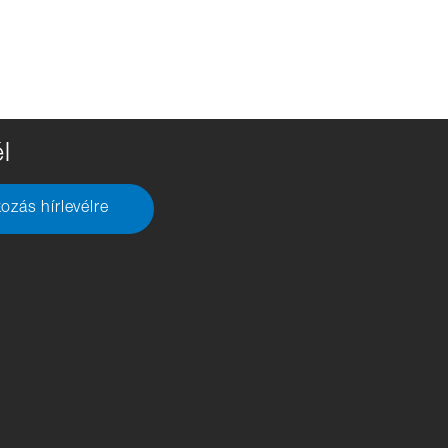
l
kozás hírlevélre