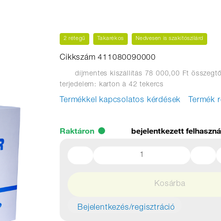
2 rétegű
Takarékos
Nedvesen is szakítószilárd
Cikkszám 411080090000
díjmentes kiszállítás 78 000,00 Ft összegtő
terjedelem: karton
à 42 tekercs
Termékkel kapcsolatos kérdések
Termék r
Raktáron
bejelentkezett felhaszn
Kosárba
Bejelentkezés/regisztráció