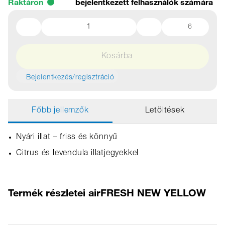
Raktáron
bejelentkezett felhasználók számára
6
Kosárba
Bejelentkezés/regisztráció
Főbb jellemzők
Letöltések
Nyári illat – friss és könnyű
Citrus és levendula illatjegyekkel
Termék részletei airFRESH NEW YELLOW