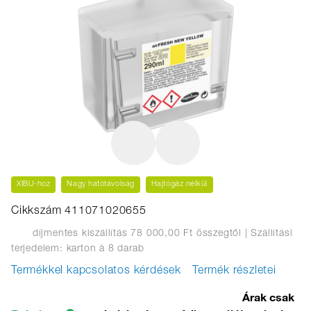
XIBU-hoz
Nagy hatótávolság
Hajtógáz nélkül
Cikkszám 411071020655
díjmentes kiszállítás 78 000,00 Ft összegtől
| Szállítási
terjedelem: karton
à 8 darab
Termékkel kapcsolatos kérdések
Termék részletei
Árak csak