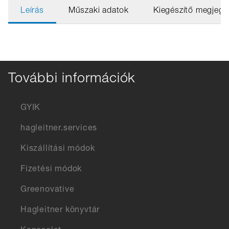
Leírás
Műszaki adatok
Kiegészítő megjegy
További információk
GYIK
hagleitner.services
Kiszállítási módok
Fizetési módok
Greenovative
Hagleitner könyvtár