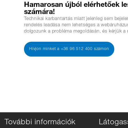
Hamarosan újból elérhetőek l
számára!
Technikai karbantartás miatt jelenleg sem bejel
rendelés leadása nem lehetséges a webáruházu
dolgozunk a probléma megoldásán, és kérjük a 
Hívjon minket a +36 96 512 400 számon
További információk
Látogas