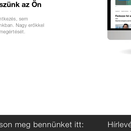
eszünk az Ön
entkezés, sem
nkban. Nagy erőkkel
megértését.
son meg bennünket itt:
Hírlevé