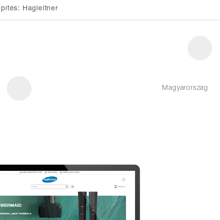
epítés: Hagleitner
Magyarország