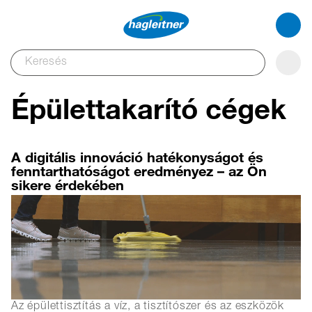
Épülettakarító cégek
A digitális innováció hatékonyságot és
fenntarthatóságot eredményez – az Ön
sikere érdekében
Az épülettisztítás a víz, a tisztítószer és az eszközök