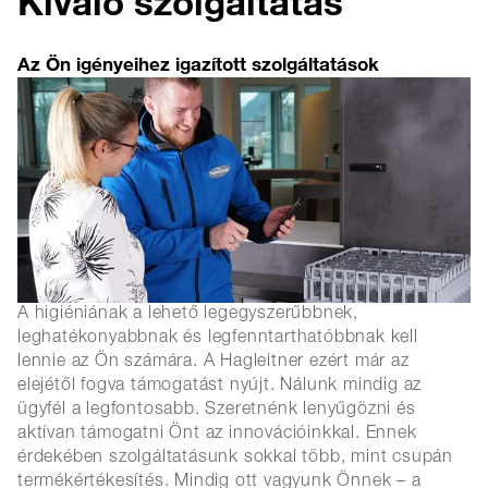
Kiváló szolgáltatás
Az Ön igényeihez igazított szolgáltatások
A higiéniának a lehető legegyszerűbbnek,
leghatékonyabbnak és legfenntarthatóbbnak kell
lennie az Ön számára. A Hagleitner ezért már az
elejétől fogva támogatást nyújt. Nálunk mindig az
ügyfél a legfontosabb. Szeretnénk lenyűgözni és
aktívan támogatni Önt az innovációinkkal. Ennek
érdekében szolgáltatásunk sokkal több, mint csupán
termékértékesítés. Mindig ott vagyunk Önnek – a