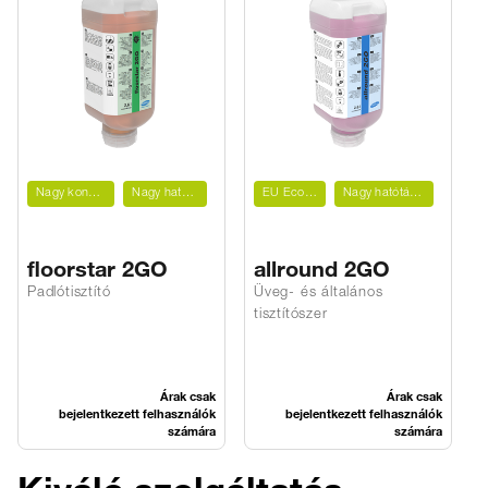
Nagy koncentrátum
Nagy hatótávolság
EU Ecolabel
Nagy hatótávolság
floorstar 2GO
allround 2GO
Padlótisztító
Üveg- és általános
K
tisztítószer
Árak csak
Árak csak
bejelentkezett felhasználók
bejelentkezett felhasználók
számára
számára