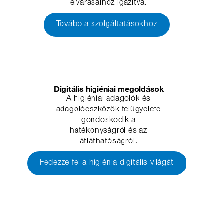
elvárásaihoz igazítva.
Tovább a szolgáltatásokhoz
Digitális higiéniai megoldások
A higiéniai adagolók és
adagolóeszközök felügyelete
gondoskodik a
hatékonyságról és az
átláthatóságról.
Fedezze fel a higiénia digitális világát