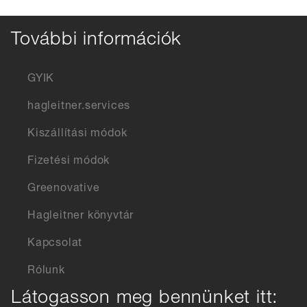
További információk
GYIK
hagleitner.services
Kiszállítási módok
Fizetési módok
Greenovative
Hagleitner könyvtár
Kapcsolat
Rólunk
Látogasson meg bennünket itt: