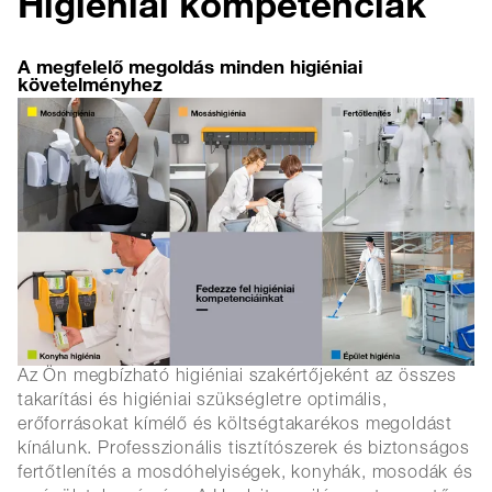
Higiéniai kompetenciák
A megfelelő megoldás minden higiéniai
követelményhez
Az Ön megbízható higiéniai szakértőjeként az összes
takarítási és higiéniai szükségletre optimális,
erőforrásokat kímélő és költségtakarékos megoldást
kínálunk. Professzionális tisztítószerek és biztonságos
fertőtlenítés a mosdóhelyiségek, konyhák, mosodák és