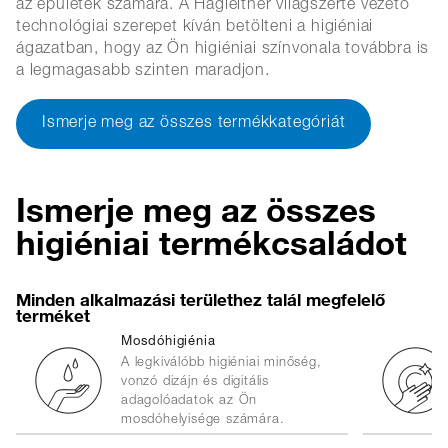
az épületek számára. A Hagleitner világszerte vezető
technológiai szerepet kíván betölteni a higiéniai
ágazatban, hogy az Ön higiéniai színvonala továbbra is
a legmagasabb szinten maradjon.
Ismerje meg az összes termékkategóriát
Ismerje meg az összes
higiéniai termékcsaládot
Minden alkalmazási területhez talál megfelelő
terméket
Mosdóhigiénia
A legkiválóbb higiéniai minőség,
vonzó dizájn és digitális
adagolóadatok az Ön
mosdóhelyisége számára.