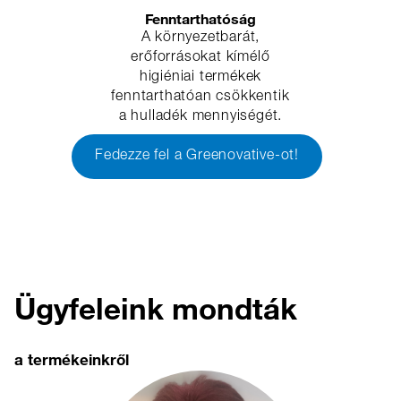
Fenntarthatóság
A környezetbarát,
erőforrásokat kímélő
higiéniai termékek
fenntarthatóan csökkentik
a hulladék mennyiségét.
Fedezze fel a Greenovative-ot!
Ügyfeleink mondták
a termékeinkről