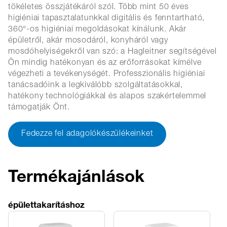
tökéletes összjátékáról szól. Több mint 50 éves
higiéniai tapasztalatunkkal digitális és fenntartható,
360°-os higiéniai megoldásokat kínálunk. Akár
épületről, akár mosodáról, konyháról vagy
mosdóhelyiségekről van szó: a Hagleitner segítségével
Ön mindig hatékonyan és az erőforrásokat kímélve
végezheti a tevékenységét. Professzionális higiéniai
tanácsadóink a legkiválóbb szolgáltatásokkal,
hatékony technológiákkal és alapos szakértelemmel
támogatják Önt.
Fedezze fel adagolókészülékeinket
Termékajánlások
épülettakarításhoz