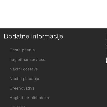
Dodatne informacije
Česta pitanja
hagleitner.services
Načini dostave
Načini placanja
Greenovative
Hagleitner biblioteka