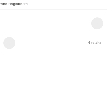
rane Hagleitnera
Hrvatska