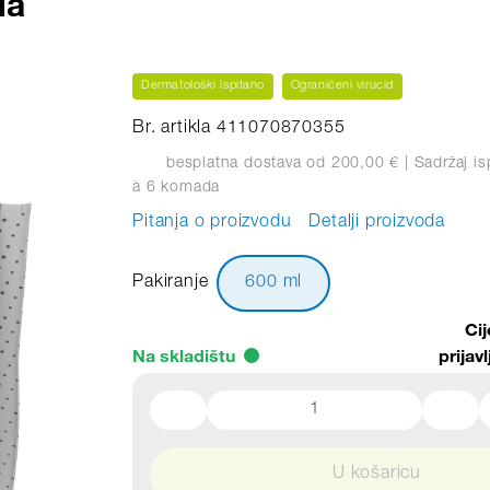
la
Dermatološki ispitano
Ograničeni virucid
Br. artikla 411070870355
besplatna dostava od 200,00 €
| Sadržaj is
à 6 komada
Pitanja o proizvodu
Detalji proizvoda
Pakiranje
600 ml
Ci
Na skladištu
prijavl
U košaricu