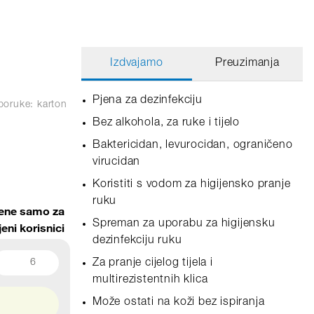
Izdvajamo
Preuzimanja
Pjena za dezinfekciju
poruke: karton
Bez alkohola, za ruke i tijelo
Baktericidan, levurocidan, ograničeno
virucidan
Koristiti s vodom za higijensko pranje
ruku
jene samo za
Spreman za uporabu za higijensku
jeni korisnici
dezinfekciju ruku
6
Za pranje cijelog tijela i
multirezistentnih klica
Može ostati na koži bez ispiranja