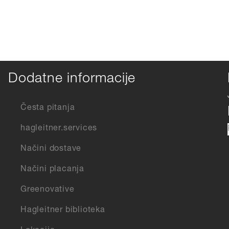
Dodatne informacije
Česta pitanja
hagleitner.services
Načini dostave
Načini placanja
Greenovative
Hagleitner biblioteka