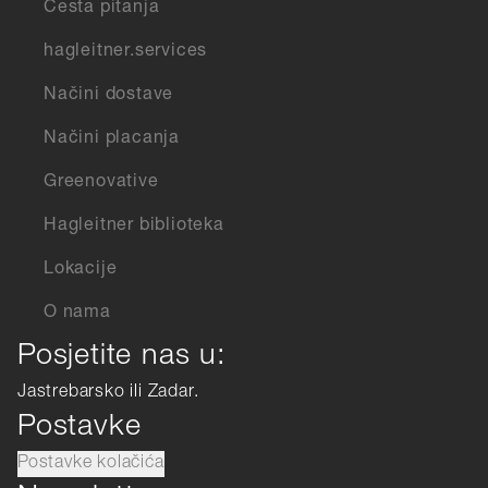
Česta pitanja
hagleitner.services
Načini dostave
Načini placanja
Greenovative
Hagleitner biblioteka
Lokacije
O nama
Posjetite nas u:
Jastrebarsko ili Zadar.
Postavke
Postavke kolačića