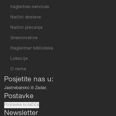
hagleitner.services
Načini dostave
Načini placanja
Greenovative
Hagleitner biblioteka
Lokacije
O nama
Posjetite nas u:
Jastrebarsko ili Zadar.
Postavke
Postavke kolačića
Newsletter