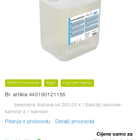
Otporno na klizanje
Sjajni
Dug vijek trajanja
Br. artikla 443190121155
besplatna dostava od 200,00 €
| Sadržaj isporuke:
kanistar
à 1 kanistar
Pitanja o proizvodu
Detalji proizvoda
Cijene samo za