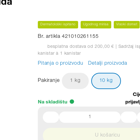
uđa
Dermatološki ispitano
Ugodnog mirisa
Visoki domet
Br. artikla 421010261155
besplatna dostava od 200,00 €
| Sadržaj i
kanistar
à 1 kanistar
Pitanja o proizvodu
Detalji proizvoda
Pakiranje
1 kg
10 kg
Ci
Na skladištu
prijavl
U košaricu