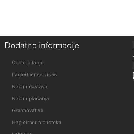
Dodatne informacije
Česta pitanja
hagleitner.services
Načini dostave
Načini placanja
Greenovative
Hagleitner biblioteka