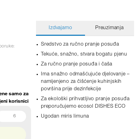
Izdvajamo
Preuzimanja
Sredstvo za ručno pranje posuđa
sporuke:
Tekuće, snažno, stvara bogatu pjenu
Za ručno pranje posuđa i čaša
Ima snažno odmašćujuće djelovanje –
namijenjeno za čišćenje kuhinjskih
površina prije dezinfekcije
jene samo za
Za ekološki prihvatljivo pranje posuđa
jeni korisnici
preporučujemo ecosol DISHES ECO
6
Ugodan miris limuna