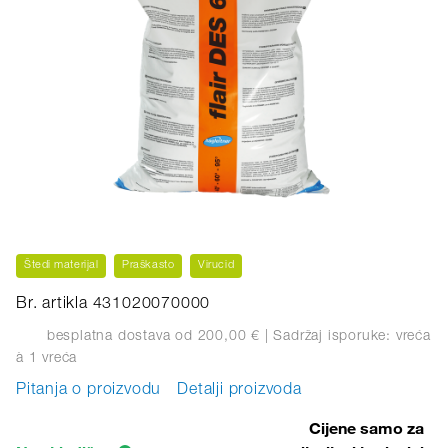
Štedi materijal
Praškasto
Virucid
Br. artikla 431020070000
besplatna dostava od 200,00 €
| Sadržaj isporuke: vreća
à 1 vreća
Pitanja o proizvodu
Detalji proizvoda
Cijene samo za