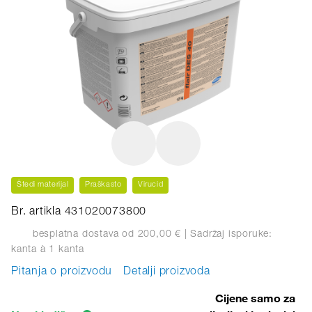
Štedi materijal
Praškasto
Virucid
Br. artikla 431020073800
besplatna dostava od 200,00 €
| Sadržaj isporuke:
kanta
à 1 kanta
Pitanja o proizvodu
Detalji proizvoda
Cijene samo za