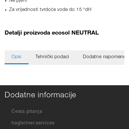
Ne pjeni
Za vrijednosti tvrdoće vode do 15 °dH
Detalji proizvoda ecosol NEUTRAL
Opis
Tehnički podaci
Dodatne napomene
Dodatne informacije
Česta pitanja
hagleitner.services