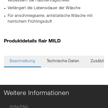
verbessern die Hautverträglichkeit
Verlängert die Lebensdauer der Wäsche
Für anschmiegsame, antistatische Wäsche mit
herrlichem Frühlingsduft
Produktdetails flair MILD
Beschreibung
Technische Daten
Zusätzlic
Weitere Informationen
Hilfe/FAQ