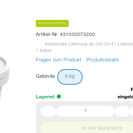
Anwendungsfertig
Artikel-Nr. 431030073200
kostenlose Lieferung ab 200,00 €
| Liefer
1 Kübel
Fragen zum Produkt
Produktdetails
Gebinde
6 kg
P
Lagernd
eingel
In den Warenkorb