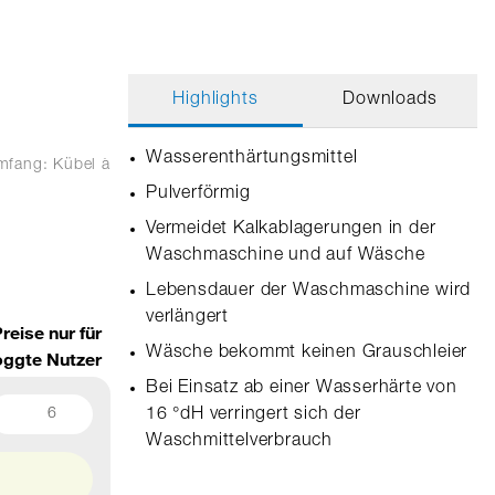
Highlights
Downloads
Wasserenthärtungsmittel
umfang: Kübel
à
Pulverförmig
Vermeidet Kalkablagerungen in der
Waschmaschine und auf Wäsche
Lebensdauer der Waschmaschine wird
verlängert
reise nur für
Wäsche bekommt keinen Grauschleier
oggte Nutzer
Bei Einsatz ab einer Wasserhärte von
6
16 °dH verringert sich der
Waschmittelverbrauch