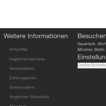
Weitere Informationen
Besuchen 
Sauerlach, Kirc
Hilfe/FAQ
Münster, Berlin
Einstellu
hagleitner.services
Cookie Einstell
Versandarten
Zahlungsarten
Greenovative
Hagleitner Bibliothek