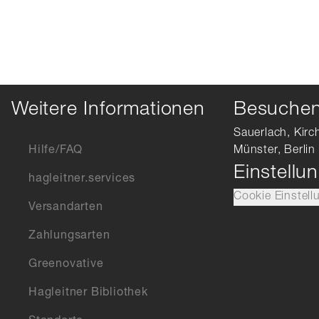
Weitere Informationen
Besuchen 
Sauerlach, Kirc
Hilfe/FAQ
Münster, Berlin
Einstellu
hagleitner.services
Cookie Einstell
Versandarten
Zahlungsarten
Greenovative
Hagleitner Bibliothek