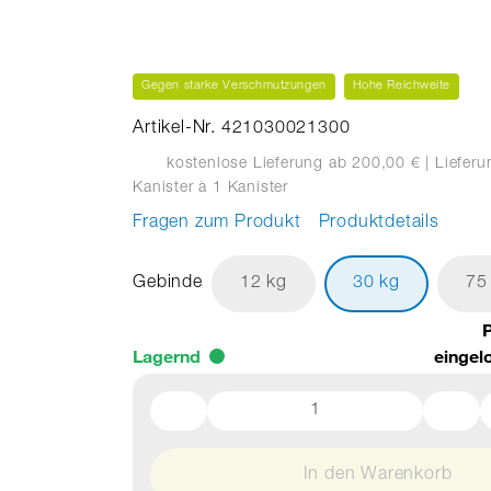
Gegen starke Verschmutzungen
Hohe Reichweite
Artikel-Nr. 421030021300
kostenlose Lieferung ab 200,00 €
| Liefer
Kanister
à 1 Kanister
Fragen zum Produkt
Produktdetails
Gebinde
12 kg
30 kg
75
P
Lagernd
eingel
In den Warenkorb