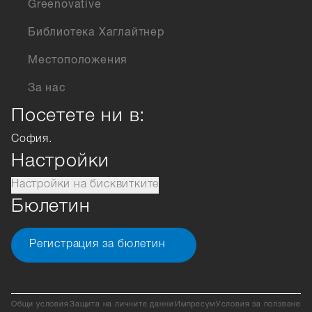
Greenovative
Библиотека Хаглайтнер
Местоположения
За нас
Посетете ни в:
София.
Настройки
Настройки на бисквитките
Бюлетин
Регистрация за бюлетин
Общи условия
Защита на личните данни
Импресум
Условия за ползване