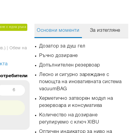
не с една ръка
Основни моменти
За изтегляне
Дозатор за душ гел
в.)
| Обем на
Ръчно дозиране
кта
Допълнителен резервоар
Лесно и сигурно зареждане с
помощта на иновативната система
vacuumBAG
6
Херметично затворен модул на
резервоара и консуматива
Количество на дозиране
регулируемо с ключ XIBU
Оптичен индикатор за ниво на