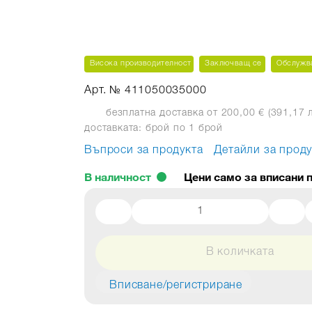
Висока производителност
Заключващ се
Обслужва
Арт. № 411050035000
безплатна доставка от 200,00 € (391,17 л
доставката: брой
по 1 брой
Въпроси за продукта
Детайли за проду
В наличност
В количката
Вписване/регистриране