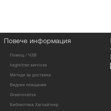
Повече информация
Помощ / ЧЗВ
hagleitner.services
Методи за доставка
Видове плащания
Greenovative
Библиотека Хаглайтнер