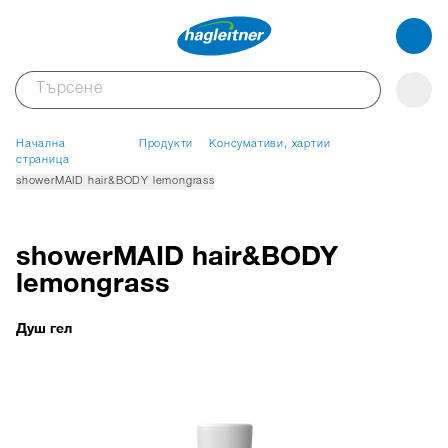
Начална
Продукти
Консумативи, хартии
страница
showerMAID hair&BODY lemongrass
showerMAID hair&BODY
lemongrass
Душ гел