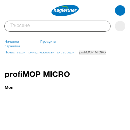
Начална
Продукти
страница
Почистващи принадлежности, аксесоари
profiMOP MICRO
profiMOP MICRO
Моп