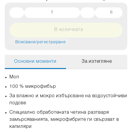
6
В количката
Вписване/регистриране
Основни моменти
За изтегляне
Моп
100 % микрофибър
За влажно и мокро избърсване на водоустойчиви
подове
Специално обработената четина разтваря
замърсяванията, микрофибрите ги свързват в
капиляри