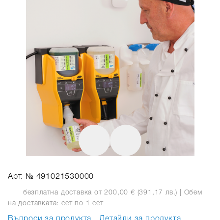
Арт. № 491021530000
безплатна доставка от 200,00 € (391,17 лв.)
| Обем
на доставката: сет
по 1 сет
Въпроси за продукта
Детайли за продукта