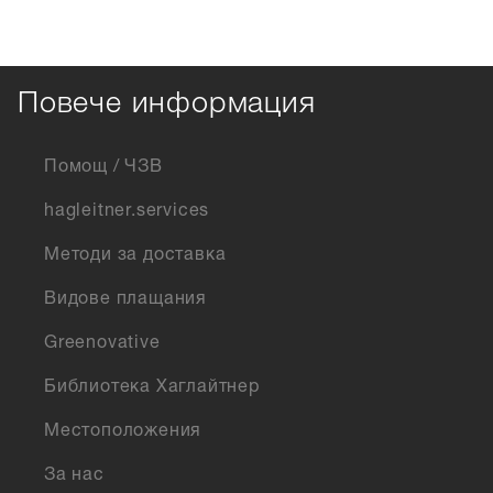
Повече информация
Помощ / ЧЗВ
hagleitner.services
Методи за доставка
Видове плащания
Greenovative
Библиотека Хаглайтнер
Местоположения
За нас