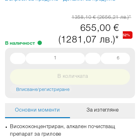
1358,10 € (2656,21 лв.)*
655,00 €
52%
(1281,07 лв.)*
В наличност
6
В количката
Вписване/регистриране
Основни моменти
За изтегляне
Висококонцентриран, алкален почистващ
препарат за грилове