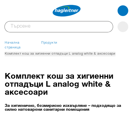
Начална
Продукти
страница
Комплект кош за хигиенни отпадъци L analog white & аксесоари
Комплект кош за хигиенни
отпадъци L analog white &
аксесоари
За хигиенично, безмирисно изхвърляне – подходящо за
силно натоварени санитарни помещения