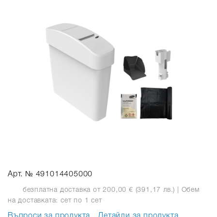
Арт. № 491014405000
безплатна доставка от 200,00 € (391,17 лв.)
| Обем
на доставката: сет
по 1 сет
Въпроси за продукта
Детайли за продукта