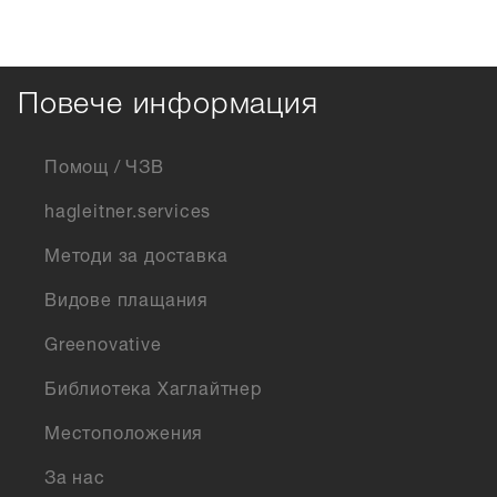
Повече информация
Помощ / ЧЗВ
hagleitner.services
Методи за доставка
Видове плащания
Greenovative
Библиотека Хаглайтнер
Местоположения
За нас