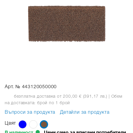
Арт. № 443120050000
безплатна доставка от 200,00 € (391,17 лв.)
| Обем
на доставката: брой
по 1 брой
Въпроси за продукта
Детайли за продукта
Цвят
В наличност