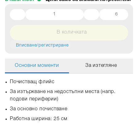
6
В количката
Вписване/регистриране
Основни моменти
За изтегляне
Почистващ флийс
За изтъркване на недостъпни места (напр.
подови периферии)
За основно почистване
Работна ширина: 25 cм