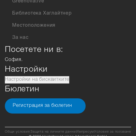
Greenovative
Библиотека Хаглайтнер
Местоположения
За нас
Посетете ни в:
София.
Настройки
Настройки на бисквитките
Бюлетин
Регистрация за бюлетин
Общи условия
Защита на личните данни
Импресум
Условия за ползване