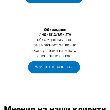
Обхождане
Индивидуалните
обхождания дават
възможност за лична
консултация на място
специално за вас.
Научете повече сега
Мнения на наши клиенти