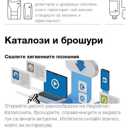
дозаторни и дозиращи системи,
които гарантират най-високи
стандарти за хигиена и
ефективност.
Каталози и брошури
Свалете хигиенните познания
Открийте цялото разнообразие на Hagleitner:
Каталозите, брошурите, справочниците и видеата
тук са винаги актуални. Изтеглете онлайн всичко,
което ви интересува.