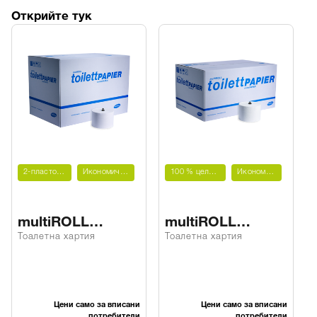
Открийте тук
2-пластова
Икономичен
100 % целулоза
Икономичен
multiROLL
multiROLL
тоалетна хартия
тоалетна хартия
Тоалетна хартия
Тоалетна хартия
W2
Z4
Цени само за вписани
Цени само за вписани