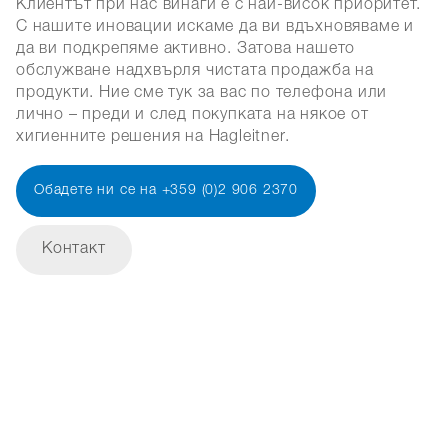
Клиентът при нас винаги е с най-висок приоритет.
С нашите иновации искаме да ви вдъхновяваме и
да ви подкрепяме активно. Затова нашето
обслужване надхвърля чистата продажба на
продукти. Ние сме тук за вас по телефона или
лично – преди и след покупката на някое от
хигиенните решения на Hagleitner.
Обадете ни се на +359 (0)2 906 2370
Контакт