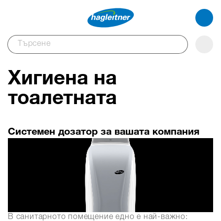
Хигиена на
тоалетната
Системен дозатор за вашата компания
В санитарното помещение едно е най-важно: