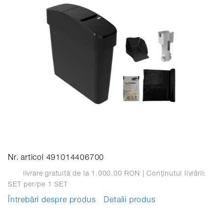
Nr. articol 491014406700
livrare gratuită de la 1.000,00 RON
| Conținutul livrării:
SET
per/pe 1 SET
Întrebări despre produs
Detalii produs