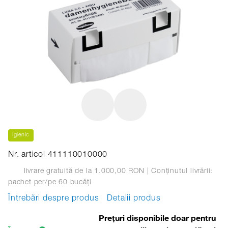
Igienic
Nr. articol 411110010000
livrare gratuită de la 1.000,00 RON
| Conținutul livrării:
pachet
per/pe 60 bucăți
Întrebări despre produs
Detalii produs
Prețuri disponibile doar pentru