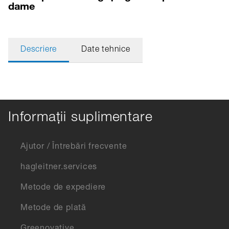
dame
Descriere
Date tehnice
Informații suplimentare
Ajutor / Întrebări frecvente
hagleitner.services
Metode de expediere
Metode de plată