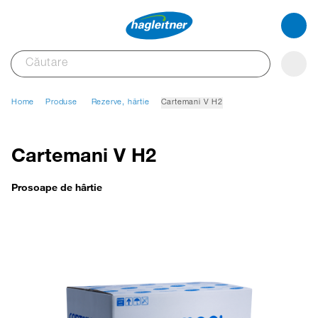
Home
Produse
Rezerve, hârtie
Cartemani V H2
Cartemani V H2
Prosoape de hârtie