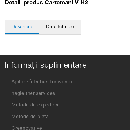
Detalii produs Cartemani V H2
Descriere
Date tehnice
Informații suplimentare
Ajutor / Întrebări frecvente
hagleitner.services
Metode de expediere
Metode de plată
Greenovative