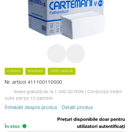
2 straturi
Absorbant
100% celuloză
Nr. articol 411100110000
livrare gratuită de la 1.000,00 RON
| Conținutul livrării:
cutie
per/pe 12 pachete
Întrebări despre produs
Detalii produs
Prețuri disponibile doar pentru
În stoc
utilizatori autentificați