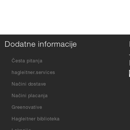
Dodatne informacije
Česta pitanja
hagleitner.services
Načini dostave
Načini placanja
Greenovative
Hagleitner biblioteka