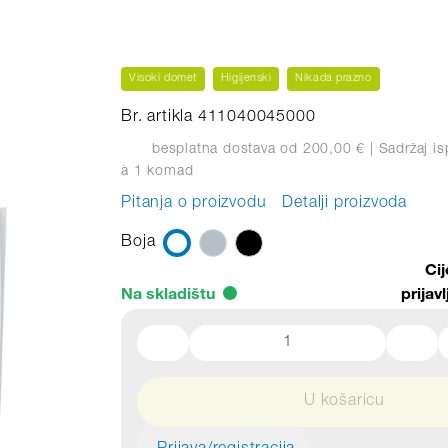
Visoki domet
Higijenski
Nikada prazno
Br. artikla 411040045000
besplatna dostava od 200,00 €
| Sadržaj i
à 1 komad
Pitanja o proizvodu
Detalji proizvoda
Boja
Ci
Na skladištu
prijavl
U košaricu