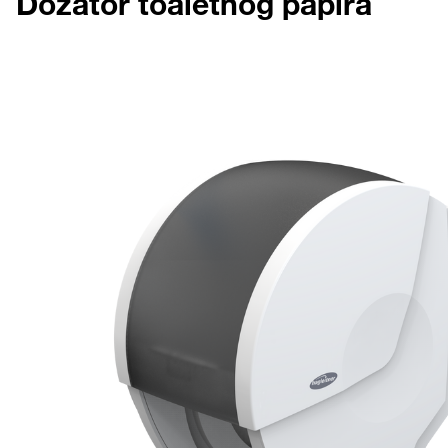
Dozator toaletnog papira