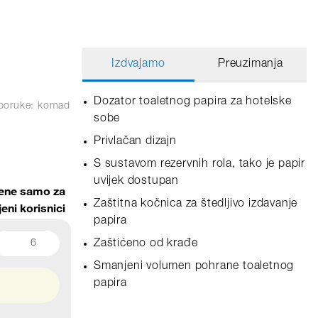
Izdvajamo
Preuzimanja
Dozator toaletnog papira za hotelske
sporuke: komad
sobe
Privlačan dizajn
S sustavom rezervnih rola, tako je papir
uvijek dostupan
jene samo za
Zaštitna kočnica za štedljivo izdavanje
jeni korisnici
papira
6
Zaštićeno od krađe
Smanjeni volumen pohrane toaletnog
papira