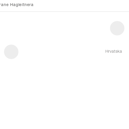
rane Hagleitnera
Hrvatska