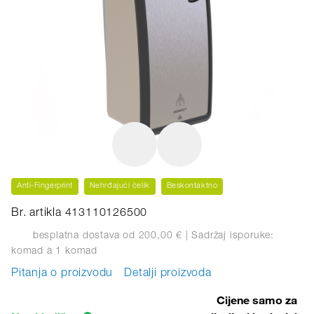
Anti-Fingerprint
Nehrđajući čelik
Beskontaktno
Br. artikla 413110126500
besplatna dostava od 200,00 €
| Sadržaj isporuke:
komad
à 1 komad
Pitanja o proizvodu
Detalji proizvoda
Cijene samo za