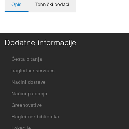
Opis
Tehnički podaci
Dodatne informacije
Česta pitanja
hagleitner.services
Načini dostave
Načini placanja
Greenovative
Hagleitner biblioteka