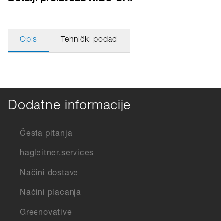
Opis
Tehnički podaci
Dodatne informacije
Česta pitanja
hagleitner.services
Načini dostave
Načini placanja
Greenovative