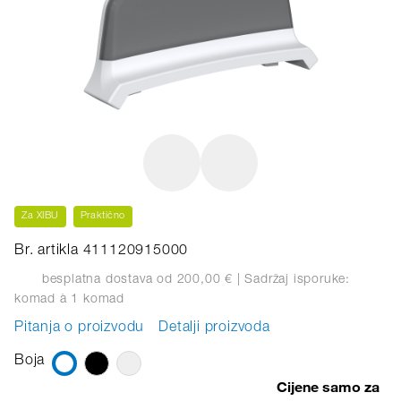
Za XIBU
Praktično
Br. artikla 411120915000
besplatna dostava od 200,00 €
| Sadržaj isporuke:
komad
à 1 komad
Pitanja o proizvodu
Detalji proizvoda
Boja
Cijene samo za