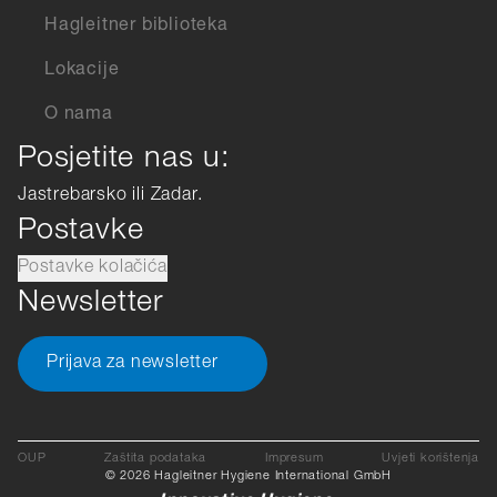
Hagleitner biblioteka
Lokacije
O nama
Posjetite nas u:
Jastrebarsko ili Zadar.
Postavke
Postavke kolačića
Newsletter
Prijava za newsletter
OUP
Zaštita podataka
Impresum
Uvjeti korištenja
© 2026 Hagleitner Hygiene International GmbH