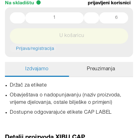
Na skladištu
prijavljeni korisnici
6
U košaricu
Prijava/registracija
Izdvajamo
Preuzimanja
Držač za etikete
Obavještava o nadopunjavanju (naziv proizvoda,
vrijeme djelovanja, ostale bilješke o primjeni)
Dostupne odgovarajuće etikete CAP LABEL
Detalji proizvoda XIBU CAP