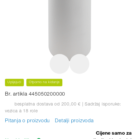
Upijajući
Otporno na kidanje
Br. artikla 445050200000
besplatna dostava od 200,00 €
| Sadržaj isporuke:
vezica
à 18 role
Pitanja o proizvodu
Detalji proizvoda
Cijene samo za