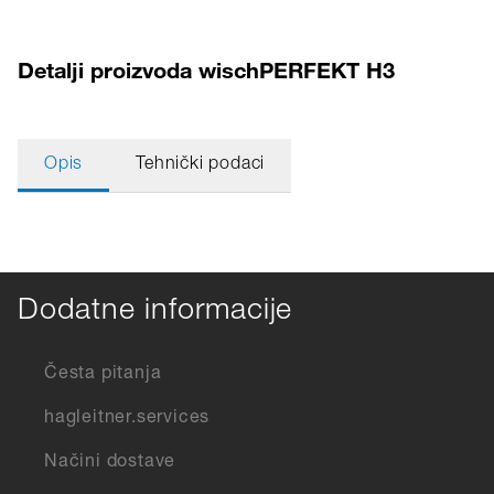
Detalji proizvoda wischPERFEKT H3
Opis
Tehnički podaci
Dodatne informacije
Česta pitanja
hagleitner.services
Načini dostave