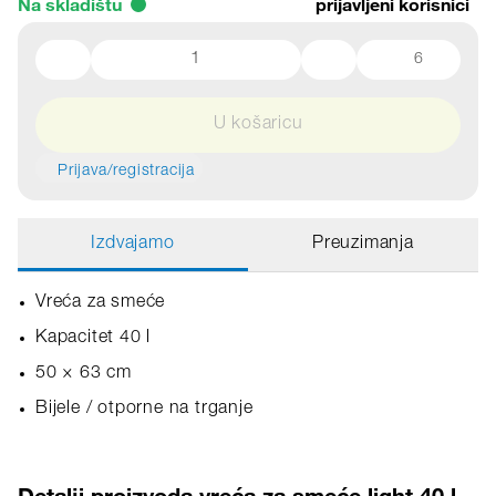
Na skladištu
prijavljeni korisnici
6
U košaricu
Prijava/registracija
Izdvajamo
Preuzimanja
Vreća za smeće
Kapacitet 40 l
50 × 63 cm
Bijele / otporne na trganje
Detalji proizvoda vreća za smeće light 40 l