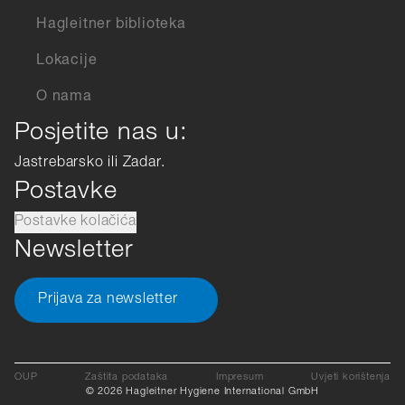
Hagleitner biblioteka
Lokacije
O nama
Posjetite nas u:
Jastrebarsko ili Zadar.
Postavke
Postavke kolačića
Newsletter
Prijava za newsletter
OUP
Zaštita podataka
Impresum
Uvjeti korištenja
© 2026 Hagleitner Hygiene International GmbH