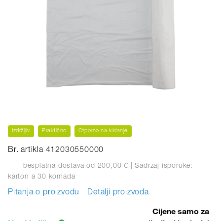
Izdržljiv
Praktično
Otporno na kidanje
Br. artikla 412030550000
besplatna dostava od 200,00 €
| Sadržaj isporuke:
karton
à 30 komada
Pitanja o proizvodu
Detalji proizvoda
Cijene samo za