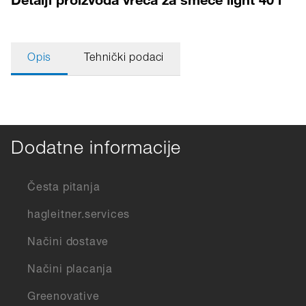
Opis
Tehnički podaci
Dodatne informacije
Česta pitanja
hagleitner.services
Načini dostave
Načini placanja
Greenovative