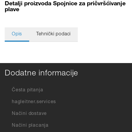
Detalji proizvoda Spojnice za pričvršćivanje
plave
Opis
Tehnički podaci
Dodatne informacije
Česta pitanja
hagleitner.services
Načini dostave
Načini placanja