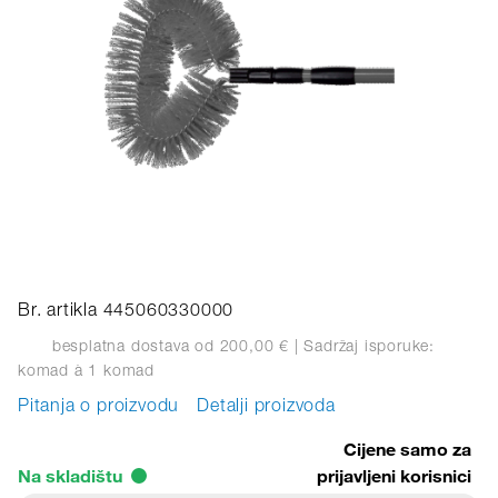
Br. artikla 445060330000
besplatna dostava od 200,00 €
| Sadržaj isporuke:
komad
à 1 komad
Pitanja o proizvodu
Detalji proizvoda
Cijene samo za
Na skladištu
prijavljeni korisnici