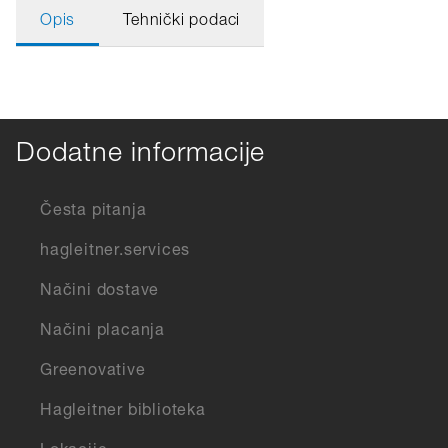
Opis
Tehnički podaci
Dodatne informacije
Česta pitanja
hagleitner.services
Načini dostave
Načini placanja
Greenovative
Hagleitner biblioteka