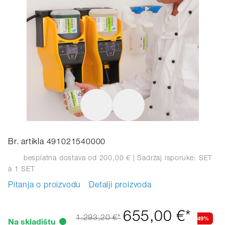
Br. artikla 491021540000
besplatna dostava od 200,00 €
| Sadržaj isporuke: SET
à 1 SET
Pitanja o proizvodu
Detalji proizvoda
655,00 €*
49%
1.293,20 €*
Na skladištu