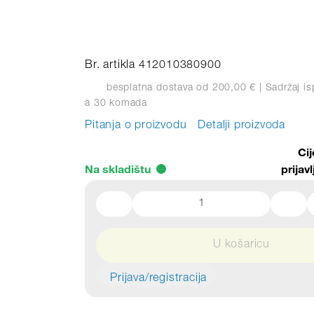
Br. artikla 412010380900
besplatna dostava od 200,00 €
| Sadržaj is
à 30 komada
Pitanja o proizvodu
Detalji proizvoda
Ci
Na skladištu
prijavl
U košaricu
Prijava/registracija