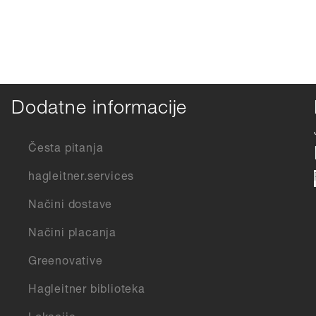
Dodatne informacije
Česta pitanja
hagleitner.services
Načini dostave
Načini placanja
Greenovative
Hagleitner biblioteka