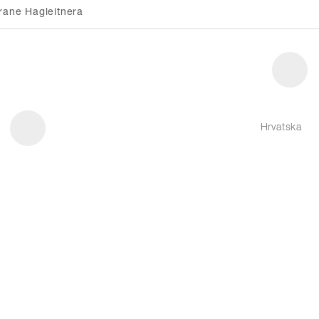
rane Hagleitnera
Hrvatska