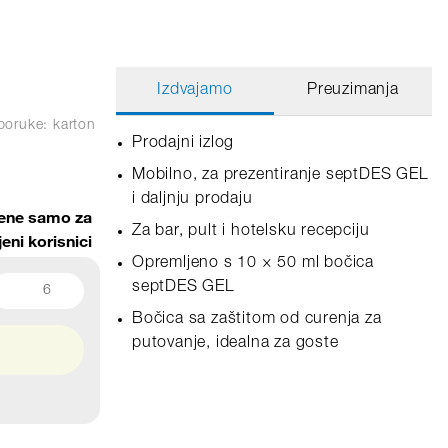
Izdvajamo
Preuzimanja
poruke: karton
Prodajni izlog
Mobilno, za prezentiranje septDES GEL
i daljnju prodaju
jene samo za
Za bar, pult i hotelsku recepciju
jeni korisnici
Opremljeno s 10 × 50 ml bočica
septDES GEL
6
Bočica sa zaštitom od curenja za
putovanje, idealna za goste