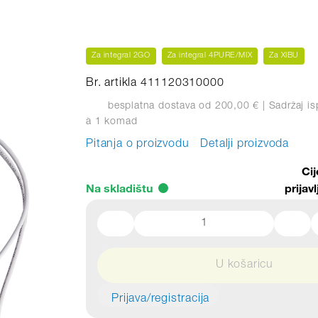
Za integral 2GO
Za integral 4PURE/MIX
Za XIBU
Br. artikla 411120310000
besplatna dostava od 200,00 €
| Sadržaj i
à 1 komad
Pitanja o proizvodu
Detalji proizvoda
Ci
Na skladištu
prijavl
U košaricu
Prijava/registracija