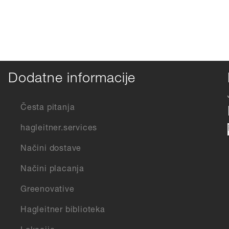
Dodatne informacije
Česta pitanja
hagleitner.services
Načini dostave
Načini placanja
Greenovative
Hagleitner biblioteka