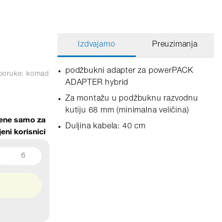
Izdvajamo
Preuzimanja
podžbukni adapter za powerPACK
sporuke: komad
ADAPTER hybrid
Za montažu u podžbuknu razvodnu
kutiju 68 mm (minimalna veličina)
jene samo za
Duljina kabela: 40 cm
jeni korisnici
6