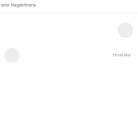
rane Hagleitnera
Hrvatska